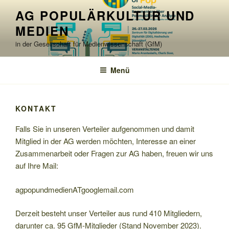
Zum
AG POPULÄRKULTUR UND
Inhalt
MEDIEN
springen
in der Gesellschaft für Medienwissenschaft (GfM)
Menü
KONTAKT
Falls Sie in unseren Verteiler aufgenommen und damit
Mitglied in der AG werden möchten, Interesse an einer
Zusammenarbeit oder Fragen zur AG haben, freuen wir uns
auf Ihre Mail:
agpopundmedienATgooglemail.com
Derzeit besteht unser Verteiler aus rund 410 Mitgliedern,
darunter ca. 95 GfM-Mitglieder (Stand November 2023).