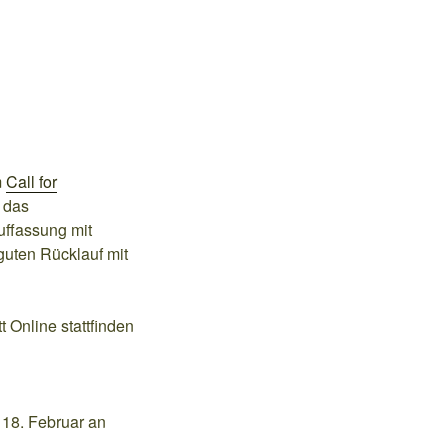
m
Call for
h das
uffassung mit
guten Rücklauf mit
 Online stattfinden
 18. Februar an