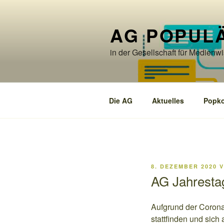
Zum
Inhalt
AG POPUL
springen
in der Gesellschaft für Medienw
Die AG
Aktuelles
Popko
VERÖFFENTLICHT
8. DEZEMBER 2020
V
AM
AG Jahresta
Aufgrund der Coron
stattfinden und si