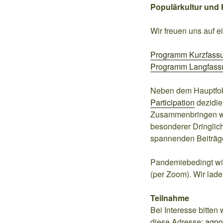
Populärkultur und 
Wir freuen uns auf e
Programm Kurzfass
Programm Langfass
Neben dem Hauptfoku
Participation
dezidier
Zusammenbringen wis
besonderer Dringlich
spannenden Beiträg
Pandemiebedingt wird
(per Zoom). Wir lade
Teilnahme
Bei Interesse bitten
diese Adresse:
agpo