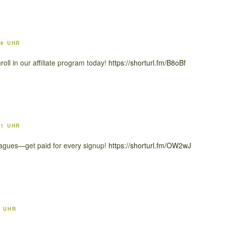
36 UHR
ll in our affiliate program today!
https://shorturl.fm/B8oBf
11 UHR
eagues—get paid for every signup!
https://shorturl.fm/OW2wJ
8 UHR