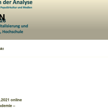
N
akt
.2021 online
ndemie –