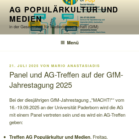
Zum
AG POPULÄRKULTUR UND
Inhalt
MEDIEN
springen
in der Gesellschaft für Medienwissenschaft (GfM)
Menü
VERÖFFENTLICHT
21. JULI 2025
VON
MARIO ANASTASIADIS
AM
Panel und AG-Treffen auf der GfM-
Jahrestagung 2025
Bei der diesjährigen GfM-Jahrestagung „*MACHT!*“ vom
16.-19.09.2025 an der Universität Paderborn wird die AG
mit einem Panel vertreten sein und es wird ein AG-Treffen
geben:
Treffen AG Populärkultur und Medien
, Freitag,