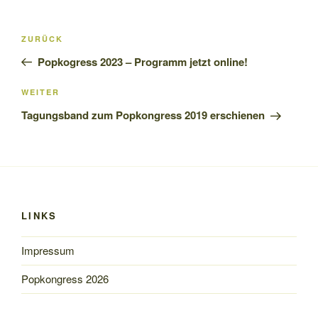
Beitrags-
Vorheriger
ZURÜCK
Navigation
Beitrag
Popkogress 2023 – Programm jetzt online!
Nächster
WEITER
Beitrag
Tagungsband zum Popkongress 2019 erschienen
LINKS
Impressum
Popkongress 2026