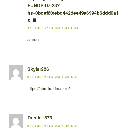
FUNDS-07-23?
hs=0bdef60febd442dee49a6994b6ddd9a1
& 📗
30. JULI 2025 UM 0:41 UHR
cgtsk0
Skylar926
30. JULI 2025 UM 0:59 UHR
https://shorturl.fm/qkrc9
Dustin1573
30. JULI 2025 UM 2:42 UHR