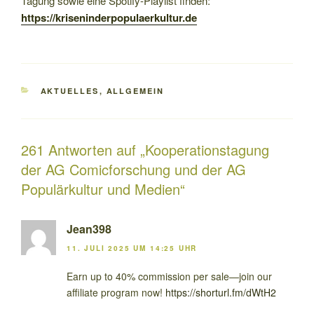
Tagung sowie eine Spotify-Playlist finden:
https://kriseninderpopulaerkultur.de
KATEGORIEN
AKTUELLES
,
ALLGEMEIN
261 Antworten auf „Kooperationstagung
der AG Comicforschung und der AG
Populärkultur und Medien“
Jean398
11. JULI 2025 UM 14:25 UHR
Earn up to 40% commission per sale—join our
affiliate program now!
https://shorturl.fm/dWtH2