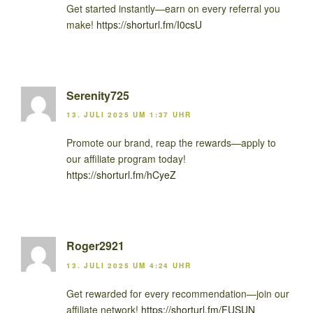
Get started instantly—earn on every referral you
make!
https://shorturl.fm/I0csU
Serenity725
13. JULI 2025 UM 1:37 UHR
Promote our brand, reap the rewards—apply to
our affiliate program today!
https://shorturl.fm/hCyeZ
Roger2921
13. JULI 2025 UM 4:24 UHR
Get rewarded for every recommendation—join our
affiliate network!
https://shorturl.fm/FUSUN