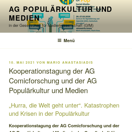
Zum
AG POPULÄRKULTUR UND
Inhalt
MEDIEN
springen
in der Gesellschaft für Medienwissenschaft (GfM)
Menü
VERÖFFENTLICHT
10. MAI 2021
VON
MARIO ANASTASIADIS
AM
Kooperationstagung der AG
Comicforschung und der AG
Populärkultur und Medien
„Hurra, die Welt geht unter“. Katastrophen
und Krisen in der Populärkultur
Kooperationstagung der AG Comicforschung und der