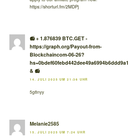
https://shorturl.fm/2MDPj
📻 + 1.876839 BTC.GET -
https://graph.org/Payout-from-
Blockchaincom-06-26?
hs=0bdef60febd442dee49a6994b6ddd9a1
& 📻
14. JULI 2025 UM 21:36 UHR
5g8nyy
Melanie2585
15. JULI 2025 UM 7:24 UHR